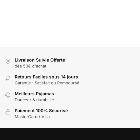
combinaison
Pyjama en
Pyjama
Pyja
pour bébé
flanelle
d’hiver
kango
motif
confortable
barboteuse
béb
éléphant
pour bébé
pour bébé
29,9
en forme
motif singe
59,99
€
du roi lion
45,99
€
29,90
€
Livraison Suivie Offerte
dès 50€ d'achat
Retours Faciles sous 14 jours
Garantie : Satisfait ou Remboursé
Meilleurs Pyjamas
Douceur & durabilité
Paiement 100% Sécurisé
MasterCard / Visa