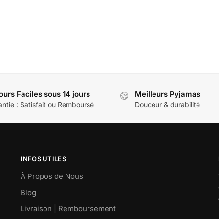
Combinaison pyjama enfa
binaison pyjama enfant pilou
59,99
€
pilou
39,90
€
ours Faciles sous 14 jours
Meilleurs Pyjamas
ntie : Satisfait ou Remboursé
Douceur & durabilité
INFOS UTILES
À Propos de Nous
Blog
Livraison | Remboursement