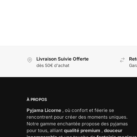
Combinaison pyjama stitch enfant
39,90
€
Com
Livraison Suivie Offerte
Ret
dès 50€ d'achat
Gara
À PROPOS
Pyjama Licorne
, où confort et féerie se
rencontrent pour créer des moments uniques.
Notre gamme enchantée propose des pyjamas
pour tous, alliant
qualité premium
,
douceur