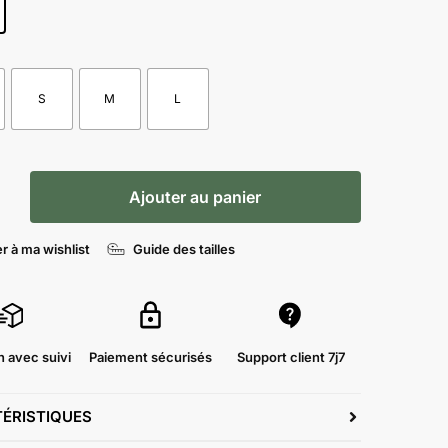
S
M
L
Ajouter au panier
r à ma wishlist
Guide des tailles
n avec suivi
Paiement sécurisés
Support client 7j7
ÉRISTIQUES