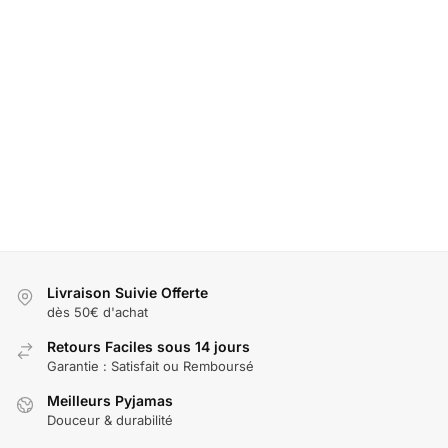
Pyjama
Ensemble
enfant à
Joli
pyjama
manches
pyjama
enfant en
Ensemble
longues
enfant
flanelle et
pyjama
pour
pour
polaire
enfant à
Garçon
fille
pour
motif
Fille
coton à
garçon et
dessin
motif
fille
animé
24,90
€
imprimé
pour
35,90
€
garçon
24,90
€
fille
29,90
€
Livraison Suivie Offerte
dès 50€ d'achat
Retours Faciles sous 14 jours
Garantie : Satisfait ou Remboursé
Meilleurs Pyjamas
Douceur & durabilité