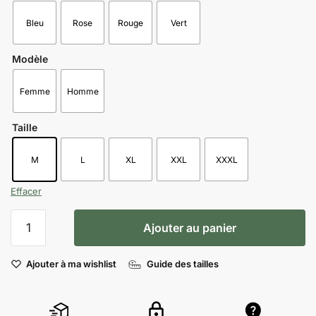
Bleu
Rose
Rouge
Vert
Modèle
Femme
Homme
Taille
M
L
XL
XXL
XXXL
Effacer
Ajouter au panier
Ajouter à ma wishlist
Guide des tailles