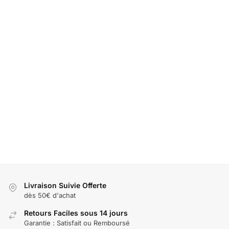
Pyjama de
Pyjama de
Ensemble
Couple pour
Couple pour
pyjama
amoureux en
amoureux en
couple
soie glacée
soie glacée
tendance
fine – Gris
fine
en soie
glacée
39,90
€
49,99
€
49,99
€
Livraison Suivie Offerte
dès 50€ d'achat
Retours Faciles sous 14 jours
Garantie : Satisfait ou Remboursé