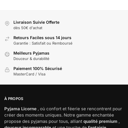
Livraison Suivie Offerte
dès 50€ d'achat
Retours Faciles sous 14 jours
Garantie : Satisfait ou Remboursé
Meilleurs Pyjamas
Douceur & durabilité
Paiement 100% Sécurisé
MasterCard / Visa
À PROPOS
Pyjama Licorne
, où confort et féerie se rencontrent pour
créer des moments uniques. Notre gamme enchantée
propose des pyjamas pour tous, alliant
qualité premium
,
douceur incomparable
et une touche de
fantaisie