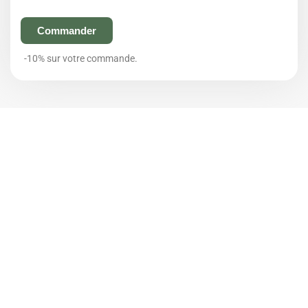
Commander
-10% sur votre commande.
Pyjama de
Pyjama style
Pyjama
couple
Kimono
assorti
décontracté en
courte pour
fleurs
satin couleur
couple en
Femme &
unie
satin
Homme
42,99
€
33,99
€
36,99
€